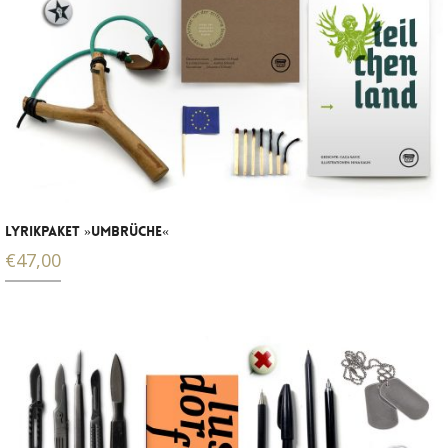
LYRIKPAKET »UMBRÜCHE«
€
47,00