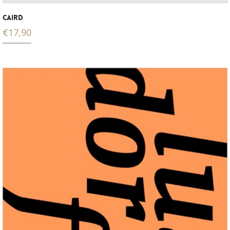
CAIRD
€
17,90