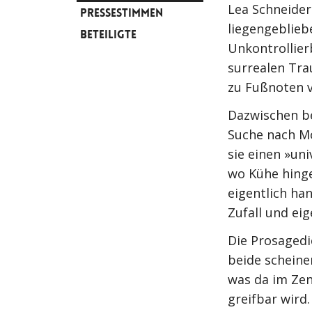
Lea Schneider
PRESSESTIMMEN
liegengeblieb
BETEILIGTE
Unkontrollier
surrealen Tra
zu Fußnoten 
Dazwischen be
Suche nach Mö
sie einen »un
wo Kühe hinge
eigentlich ha
Zufall und ei
Die Prosagedi
beide scheine
was da im Zen
greifbar wird