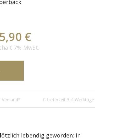
perback
5,90 €
thält 7% MwSt.
B
r Versand*
Lieferzeit 3-4 Werktage
lötzlich lebendig geworden: In