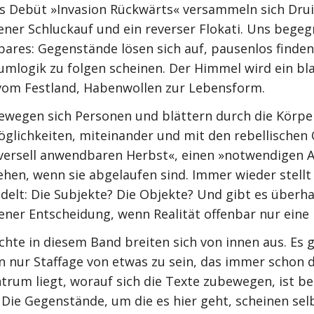
s Debüt »Invasion Rückwärts« versammeln sich Drui
ener Schluckauf und ein reverser Flokati. Uns begeg
bares: Gegenstände lösen sich auf, pausenlos finden
umlogik zu folgen scheinen. Der Himmel wird ein blau
vom Festland, Habenwollen zur Lebensform.
wegen sich Personen und blättern durch die Körper 
glichkeiten, miteinander und mit den rebellische
iversell anwendbaren Herbst«, einen »notwendigen A
hen, wenn sie abgelaufen sind. Immer wieder stellt s
ndelt: Die Subjekte? Die Objekte? Und gibt es über
gener Entscheidung, wenn Realität offenbar nur eine
chte in diesem Band breiten sich von innen aus. Es g
n nur Staffage von etwas zu sein, das immer schon da
trum liegt, worauf sich die Texte zubewegen, ist b
. Die Gegenstände, um die es hier geht, scheinen se