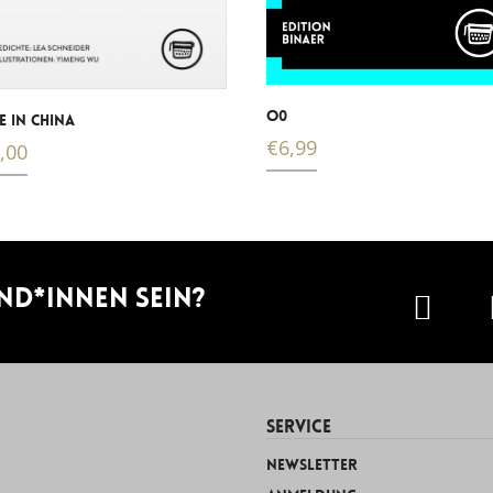
O0
 IN CHINA
€
6,99
,00
nd*innen sein?
SERVICE
Newsletter