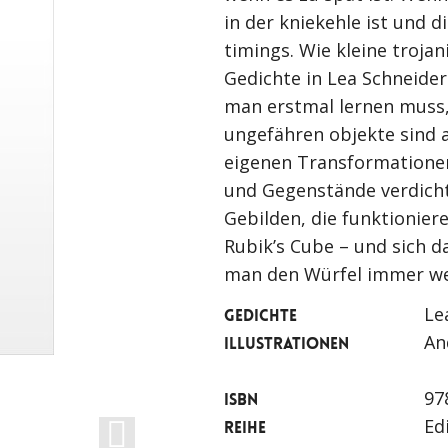
in der kniekehle ist und d
timings. Wie kleine troja
Gedichte in Lea Schneide
man erstmal lernen muss, 
ungefähren objekte sind 
eigenen Transformationen
und Gegenstände verdich
Gebilden, die funktionier
Rubik’s Cube – und sich da
man den Würfel immer wei
Le
GEDICHTE
An
ILLUSTRATIONEN
97
ISBN
Ed
REIHE