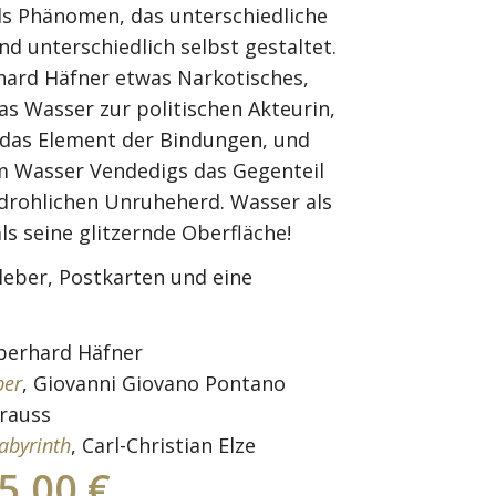
als Phänomen, das unterschiedliche
 unterschiedlich selbst gestaltet.
ard Häfner etwas Narkotisches,
s Wasser zur politischen Akteurin,
das Element der Bindungen, und
 im Wasser Vendedigs das Gegenteil
edrohlichen Unruheherd. Wasser als
ls seine glitzernde Oberfläche!
leber, Postkarten und eine
Eberhard Häfner
ber
, Giovanni Giovano Pontano
Crauss
abyrinth
, Carl-Christian Elze
5,00 €