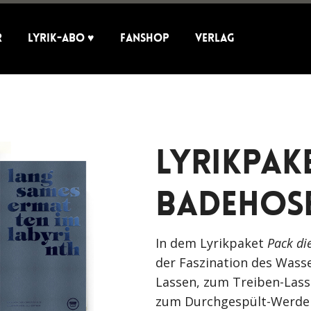
r
Lyrik-Abo ♥
Fanshop
Verlag
Lyrikpake
Badehose
In dem Lyrikpaket
Pack di
der Faszination des Wass
Lassen, zum Treiben-La
zum Durchgespült-Werden