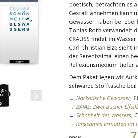
poetisch, betrachten es 
Gestalt annehmen kann und
Gewässer haben bei Eberh
Tobias Roth verwandelt da
CRAUSS findet im Wasser 
Carl-Christian Elze sieht
der Serenissima: einen b
Reflexionsmedium tiefer a
Dem Paket legen wir Aufk
schwarze Stofftasche bei!
→
Narkotische Gewässer
, 
→
BAIAE. Zwei Bücher Elfsil
→
Schönheit des Wassers
, 
→
langsames ermatten im l
7