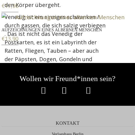
den Körper übergeht.
€
17,90
Venedig ist ein einziges schwanken /
durch gassen, die sich salzig verbiegen
AUFZEICHNUNGEN EINES ALBERNEN MENSCHEN
. Das ist nicht das Venedig der
€
13,90
Postkarten, es ist ein Labyrinth der
Ratten, Fliegen, Tauben – aber auch
der Päpsten, Dogen, Gondeln und
Engel. Ihre Anmut geht gänzlich in
Elzes Verse über. Es ist kein Wunder,
Wollen wir Freund*innen sein?
dass Elze einen ganzen Zyklus zu
Tintorettos Gemälden schreibt: Hier
mischen sich der Blick des Malers und
der des Lyrikers. Was sie sehen, sind
Körper – und die werden zu Gedichten.
KONTAKT
Elze ist sich bewusst, was er sieht: Das
Verlagshaus Berlin