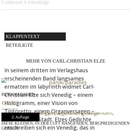
Lieferzeit 3-4 Werktage
KLAPPENTEXT
BETEILIGTE
MEHR VON CARL-CHRISTIAN ELZE
In seinem dritten im Verlagshaus
erscheinenden Band langsames
ermatten im labyrinth widmet Carl-
Christian Elze sich Venedig – einem
PANIK/PARADIES
€
Hologramm, einer Vision von
22,90
Tintoretto, einem Organversagen –
2. Auflage
sicher keiner Stadt. Elzes Gedichte
DIESE KLEINEN, IN DER LUFT HÄNGENDEN, BERGPREDIGENDEN
erschreiben sich ein Venedig, das in
GEBILDE