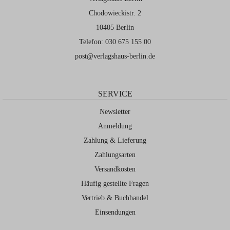
Betrachten eines Gemäldes war ein
Chodowieckistr. 2
Spaziergang geworden, es geschah wie
10405 Berlin
nebenbei, und ein Spaziergang war wie
Telefon: 030 675 155 00
ein Gemälde geworden: er drang tiefer
post@verlagshaus-berlin.de
in den Körper ein. Das ist nicht
irgendeine Stadt, das ist Venedig. Ein
Bild vor Augen, das zerfließt, sobald
SERVICE
wir es betreten, ein langsames
Newsletter
ermatten im labyrinth .
Anmeldung
Zahlung & Lieferung
Zahlungsarten
Versandkosten
Häufig gestellte Fragen
Vertrieb & Buchhandel
Einsendungen