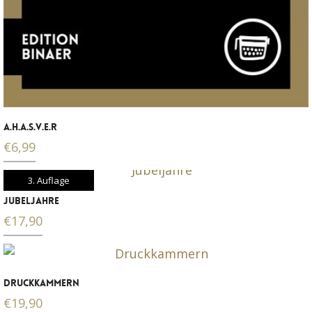
A.H.A.S.V.E.R
€
6,99
3. Auflage
JUBELJAHRE
€
17,90
DRUCKKAMMERN
€
19,90