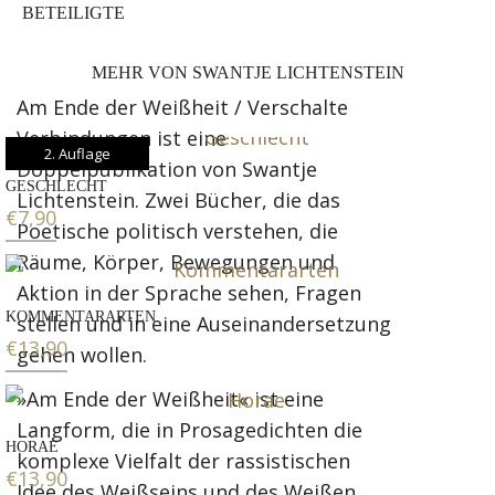
BETEILIGTE
MEHR VON SWANTJE LICHTENSTEIN
Am Ende der Weißheit / Verschalte
Verbindungen ist eine
2. Auflage
Doppelpublikation von Swantje
GESCHLECHT
Lichtenstein. Zwei Bücher, die das
€
7,90
Poetische politisch verstehen, die
Räume, Körper, Bewegungen und
Aktion in der Sprache sehen, Fragen
KOMMENTARARTEN
stellen und in eine Auseinandersetzung
€
13,90
gehen wollen.
»Am Ende der Weißheit« ist eine
Langform, die in Prosagedichten die
HORAE
komplexe Vielfalt der rassistischen
€
13,90
Idee des Weißseins und des Weißen