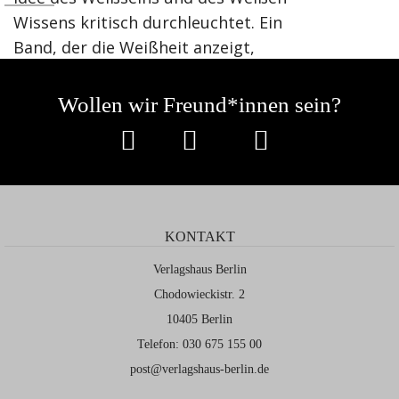
Wissens kritisch durchleuchtet. Ein
Band, der die Weißheit anzeigt,
auffächert und seziert. Autofiktionale
Reflexionen verweisen vom
Wollen wir Freund*innen sein?
Persönlichen zum Diskursiven, führen
ein Gespräch, gehen vom eigenen
Verflochtensein ins Gefecht mit sich
selbst. Die poetische Sprache zeigt
Wege auf, macht Möglichkeiten
KONTAKT
sichtbar, um vom Fragen zum Finden
einer Sprache zu gelangen, die die
Verlagshaus Berlin
Gewaltsamkeit des Weißen, des
Chodowieckistr. 2
Weißen Wissens ausspricht, eingesteht
10405 Berlin
und bei sich selbst beginnt, bei der
Telefon: 030 675 155 00
eigenen Idee des Andersseins, der
post@verlagshaus-berlin.de
Gemeinschaft, der Universalität, der