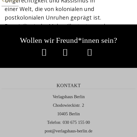
Ungerechtigkeit und Rassismus in
einer Welt, die von kolonialen und
postkolonialen Unruhen geprägt ist.
Der sizilianische Maler, Illustrator und
Regisseur Guglielmo Manenti illustriert
Wollen wir Freund*innen sein?
„La Rabbia — Der Zorn“ und erweckt
mit seiner Interpretation dieses
Zeugnis von Pasolinis Schaffen für das
deutschsprachige Publikum zu neuem
Leben. Ricardo Domeneck spürt in
einem persönlichen Nachwort den
KONTAKT
Arbeiten Pasolinis nach und bringt vor
Verlagshaus Berlin
allem sein Wirken unter der Maßgabe
Chodowieckistr. 2
der Kunst als politische Intervention in
10405 Berlin
einen kontemporären Kontext.
Telefon: 030 675 155 00
post@verlagshaus-berlin.de