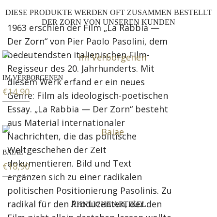
DIESE PRODUKTE WERDEN OFT ZUSAMMEN BESTELLT
DER ZORN VON UNSEREN KUNDEN
1963 erschien der Film „La Rabbia —
Der Zorn“ von Pier Paolo Pasolini, dem
bedeutendsten italienischen Film-
Regisseur des 20. Jahrhunderts. Mit
IM VERBORGENEN
diesem Werk erfand er ein neues
€
14,90
Genre: Film als ideologisch-poetischen
Essay. „La Rabbia — Der Zorn“ besteht
aus Material internationaler
Nachrichten, die das politische
Weltgeschehen der Zeit
BAIAE
dokumentieren. Bild und Text
€
18,90
ergänzen sich zu einer radikalen
politischen Positionierung Pasolinis. Zu
radikal für den Produzenten, der den
ÄHNLICHE ARTIKEL