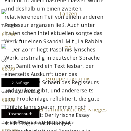
Film nicht allein dastehen lassen wollte
und deshalb um einen zweiten,
relativierenden Teil von einem anderen
Regisseur ergänzen ließ. Auch unter
TANZEN
italienischen Intellektuellen sorgte das
€
7,90
Werk für einen Skandal. Mit „La Rabbia
— Der Zorn“ liegt Pasolinis lyrisches
Werk, erstmalig in deutscher Sprache
O0
vor. Damit wird ein Text lesbar, der
€
6,99
einerseits Auskunft über das
anschließende Schaen des Regisseurs
2. Auflage
und Lyrikers gibt, und andererseits
GRUPPENDYNAMIK
eine Problemlage reflektiert, die gute
€
8,90
fünfzig Jahre später immer noch
Taschenbuch
hochaktuell ist: Der lyrische Essay
stellt Fragen nach Hunger,
DIE ERBÄRMLICHKEIT DES KRIEGES
€
20,00