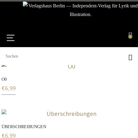
0
O0
€
6,99
ÜBERSCHREIBUNGEN
€
6,99