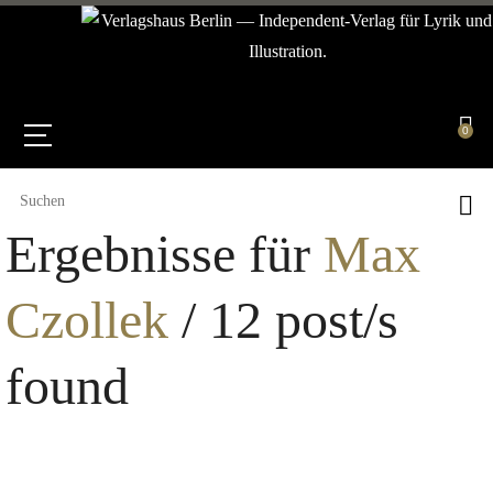
0
Ergebnisse für
Max
Czollek
/ 12 post/s
found