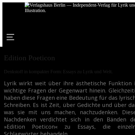
Edition Poeticon
Denkstoff in kompakter Form: Essays zu Lyrik und Welt.
Lyrik wirkt weit über ihre ästhetische Funktion 
wichtige Fragen der Gegenwart hinein. Gleichzeit
0
haben diese Fragen eine Bedeutung für das lyrisc
Schreiben. Es ist Zeit, über Gedichte und über da
was sie mit uns machen, nachzudenken. Dies
Nachdenken verdichtet sich in den Bänden d
»Edition Poeticon« zu Essays, die einzel
Ihr Einkaufswagen ist leer. Stöbern Sie doch ein wenig in unserem
Sh
Schlagwörter behandeln.